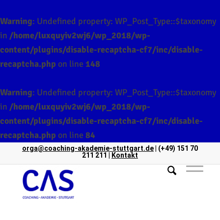
Warning
: Undefined property: WP_Post_Type::$taxonomy
in
/home/luxquyiv2wj6/wp_2018/wp-
content/plugins/disable-recaptcha-cf7/inc/disable-
recaptcha.php
on line
148
Warning
: Undefined property: WP_Post_Type::$taxonomy
in
/home/luxquyiv2wj6/wp_2018/wp-
content/plugins/disable-recaptcha-cf7/inc/disable-
recaptcha.php
on line
84
orga@coaching-akademie-stuttgart.de
| (+49) 151 70
211 211 |
Kontakt